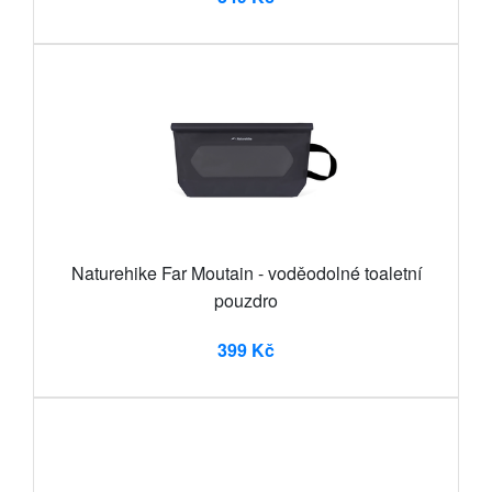
Naturehike Far Moutain - voděodolné toaletní
pouzdro
399 Kč