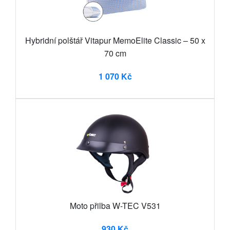
Hybridní polštář Vitapur MemoElite Classic – 50 x
70 cm
1 070 Kč
Moto přilba W-TEC V531
930 Kč