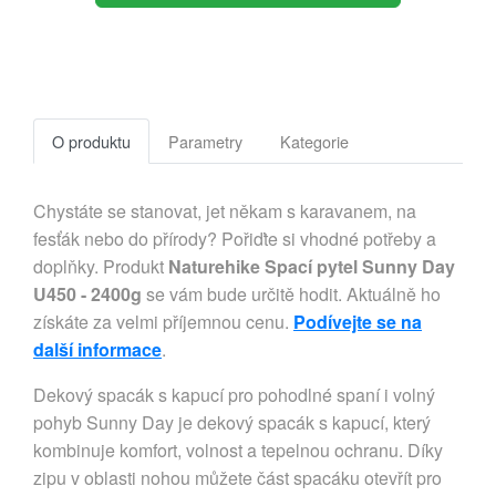
O produktu
Parametry
Kategorie
Chystáte se stanovat, jet někam s karavanem, na
fesťák nebo do přírody? Pořiďte si vhodné potřeby a
doplňky. Produkt
Naturehike Spací pytel Sunny Day
U450 - 2400g
se vám bude určitě hodit. Aktuálně ho
získáte za velmi příjemnou cenu.
Podívejte se na
další informace
.
Dekový spacák s kapucí pro pohodlné spaní i volný
pohyb Sunny Day je dekový spacák s kapucí, který
kombinuje komfort, volnost a tepelnou ochranu. Díky
zipu v oblasti nohou můžete část spacáku otevřít pro