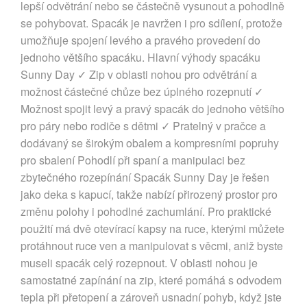
lepší odvětrání nebo se částečně vysunout a pohodlně
se pohybovat. Spacák je navržen i pro sdílení, protože
umožňuje spojení levého a pravého provedení do
jednoho většího spacáku. Hlavní výhody spacáku
Sunny Day ✓ Zip v oblasti nohou pro odvětrání a
možnost částečné chůze bez úplného rozepnutí ✓
Možnost spojit levý a pravý spacák do jednoho většího
pro páry nebo rodiče s dětmi ✓ Pratelný v pračce a
dodávaný se širokým obalem a kompresními popruhy
pro sbalení Pohodlí při spaní a manipulaci bez
zbytečného rozepínání Spacák Sunny Day je řešen
jako deka s kapucí, takže nabízí přirozený prostor pro
změnu polohy i pohodlné zachumlání. Pro praktické
použití má dvě otevírací kapsy na ruce, kterými můžete
protáhnout ruce ven a manipulovat s věcmi, aniž byste
museli spacák celý rozepnout. V oblasti nohou je
samostatné zapínání na zip, které pomáhá s odvodem
tepla při přetopení a zároveň usnadní pohyb, když jste