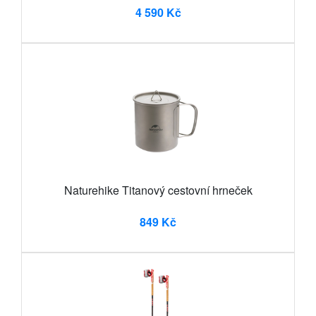
4 590 Kč
Naturehike Titanový cestovní hrneček
849 Kč