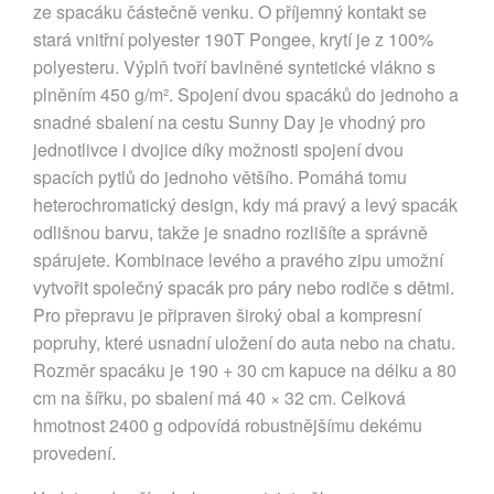
ze spacáku částečně venku. O příjemný kontakt se
stará vnitřní polyester 190T Pongee, krytí je z 100%
polyesteru. Výplň tvoří bavlněné syntetické vlákno s
plněním 450 g/m². Spojení dvou spacáků do jednoho a
snadné sbalení na cestu Sunny Day je vhodný pro
jednotlivce i dvojice díky možnosti spojení dvou
spacích pytlů do jednoho většího. Pomáhá tomu
heterochromatický design, kdy má pravý a levý spacák
odlišnou barvu, takže je snadno rozlišíte a správně
spárujete. Kombinace levého a pravého zipu umožní
vytvořit společný spacák pro páry nebo rodiče s dětmi.
Pro přepravu je připraven široký obal a kompresní
popruhy, které usnadní uložení do auta nebo na chatu.
Rozměr spacáku je 190 + 30 cm kapuce na délku a 80
cm na šířku, po sbalení má 40 × 32 cm. Celková
hmotnost 2400 g odpovídá robustnějšímu dekému
provedení.