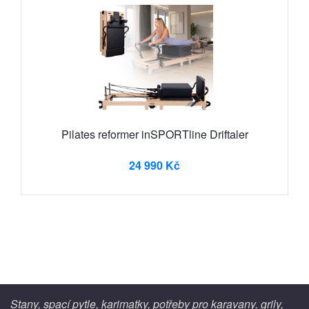
Pilates reformer inSPORTline Driftaler
24 990 Kč
Stany, spací pytle, karimatky, potřeby pro karavany, grily,