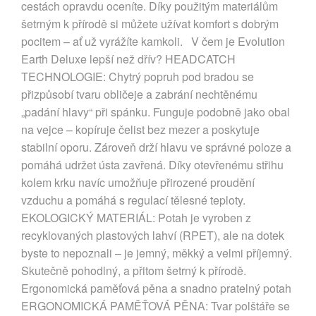
cestách opravdu oceníte. Díky použitým materiálům
šetrným k přírodě si můžete užívat komfort s dobrým
pocitem – ať už vyrážíte kamkoli. V čem je Evolution
Earth Deluxe lepší než dřív? HEADCATCH
TECHNOLOGIE: Chytrý popruh pod bradou se
přizpůsobí tvaru obličeje a zabrání nechtěnému
„padání hlavy“ při spánku. Funguje podobně jako obal
na vejce – kopíruje čelist bez mezer a poskytuje
stabilní oporu. Zároveň drží hlavu ve správné poloze a
pomáhá udržet ústa zavřená. Díky otevřenému střihu
kolem krku navíc umožňuje přirozené proudění
vzduchu a pomáhá s regulací tělesné teploty.
EKOLOGICKÝ MATERIÁL: Potah je vyroben z
recyklovaných plastových lahví (RPET), ale na dotek
byste to nepoznali – je jemný, měkký a velmi příjemný.
Skutečně pohodlný, a přitom šetrný k přírodě.
Ergonomická paměťová pěna a snadno pratelný potah
ERGONOMICKÁ PAMĚŤOVÁ PĚNA: Tvar polštáře se