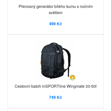
Přenosný generátor bílého šumu s nočním
světlem
499 Kč
Cestovní batoh inSPORTline Wingmate 33-50l
749 Kč