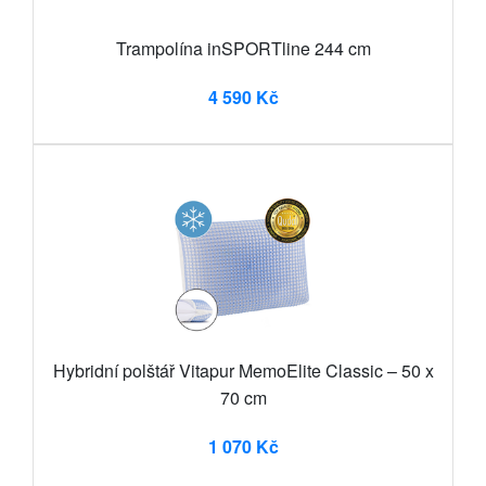
Trampolína inSPORTline 244 cm
4 590 Kč
Hybridní polštář Vitapur MemoElite Classic – 50 x
70 cm
1 070 Kč