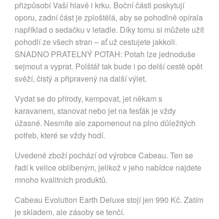
přizpůsobí Vaší hlavě i krku. Boční části poskytují
oporu, zadní část je zploštělá, aby se pohodlně opírala
například o sedačku v letadle. Díky tomu si můžete užít
pohodlí ze všech stran – ať už cestujete jakkoli.
SNADNO PRATELNÝ POTAH: Potah lze jednoduše
sejmout a vyprat. Polštář tak bude i po delší cestě opět
svěží, čistý a připravený na další výlet.
Vydat se do přírody, kempovat, jet někam s
karavanem, stanovat nebo jet na fesťák je vždy
úžasné. Nesmíte ale zapomenout na plno důležitých
potřeb, které se vždy hodí.
Uvedené zboží pochází od výrobce Cabeau. Ten se
řadí k velice oblíbeným, jelikož v jeho nabídce najdete
mnoho kvalitních produktů.
Cabeau Evolution Earth Deluxe stojí jen 990 Kč. Zatím
je skladem, ale zásoby se tenčí.