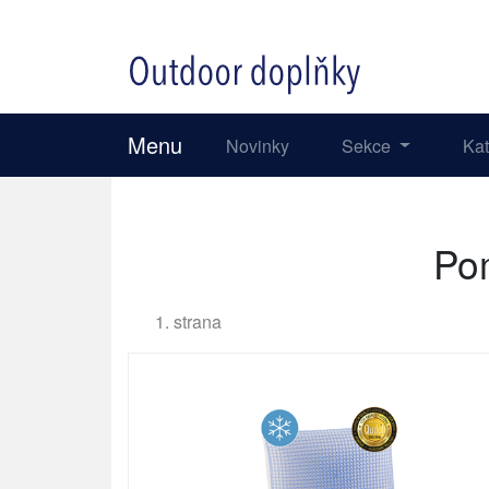
Menu
Novinky
Sekce
Ka
Po
1. strana