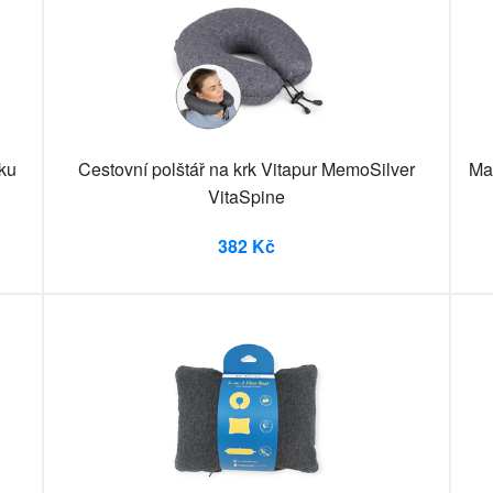
ku
Cestovní polštář na krk Vitapur MemoSilver
Mat
VitaSpine
382 Kč