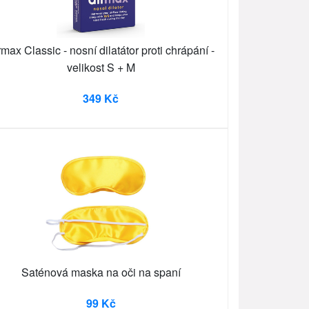
rmax Classic - nosní dilatátor proti chrápání -
velikost S + M
349 Kč
Saténová maska na oči na spaní
99 Kč