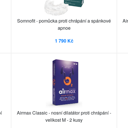
Somnofit - pomůcka proti chrápání a spánkové
Ai
apnoe
1 790 Kč
í
Airmax Classic - nosní dilatátor proti chrápání -
velikost M - 2 kusy