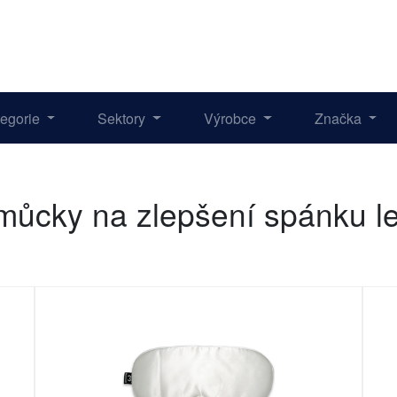
tegorie
Sektory
Výrobce
Značka
můcky na zlepšení spánku l