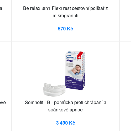
na
Be relax 3in1 Flexi rest cestovní polštář z
mikrogranulí
570 Kč
ové
Somnofit - B - pomůcka proti chrápání a
spánkové apnoe
3 490 Kč