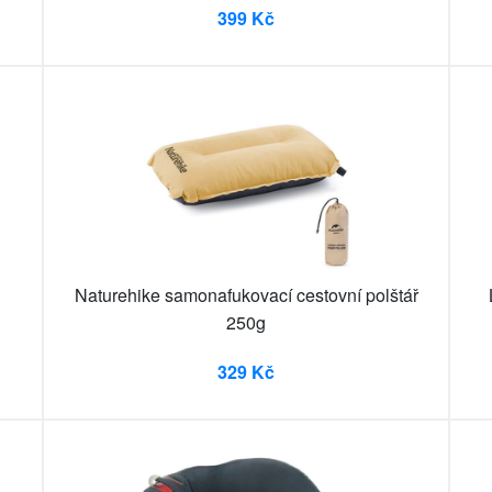
399 Kč
Naturehike samonafukovací cestovní polštář
250g
329 Kč