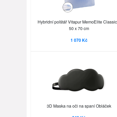
Hybridní polštář Vitapur MemoElite Classic
50 x 70 cm
1 070 Kč
3D Maska na oči na spaní Obláček