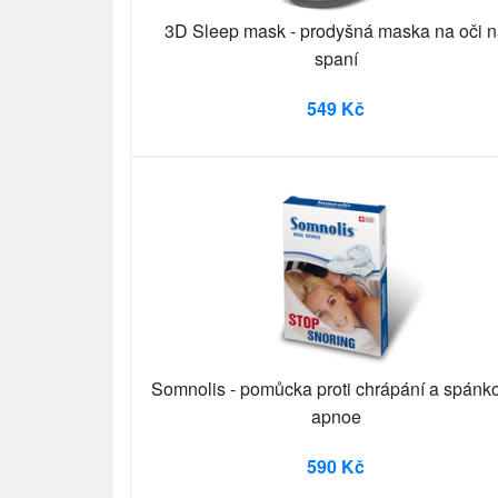
3D Sleep mask - prodyšná maska na oči 
spaní
549 Kč
Somnolis - pomůcka proti chrápání a spánk
apnoe
590 Kč