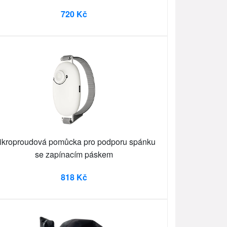
720 Kč
ikroproudová pomůcka pro podporu spánku
se zapínacím páskem
818 Kč