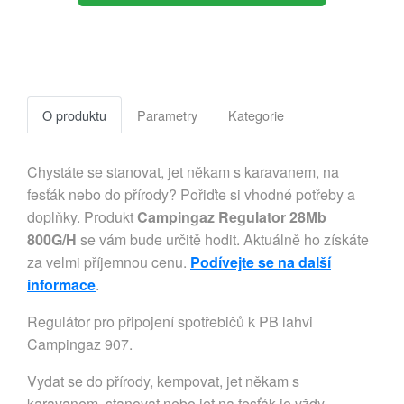
O produktu
Parametry
Kategorie
Chystáte se stanovat, jet někam s karavanem, na
fesťák nebo do přírody? Pořiďte si vhodné potřeby a
doplňky. Produkt
Campingaz Regulator 28Mb
800G/H
se vám bude určitě hodit. Aktuálně ho získáte
za velmi příjemnou cenu.
Podívejte se na další
informace
.
Regulátor pro připojení spotřebičů k PB lahvi
Campingaz 907.
Vydat se do přírody, kempovat, jet někam s
karavanem, stanovat nebo jet na fesťák je vždy