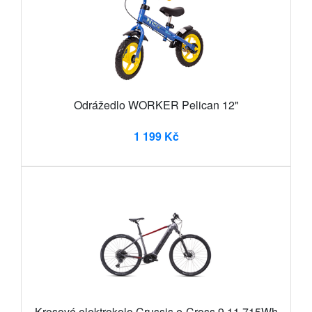
Odrážedlo WORKER Pelican 12"
1 199 Kč
Krosové elektrokolo Crussis e-Cross 9.11 715Wh