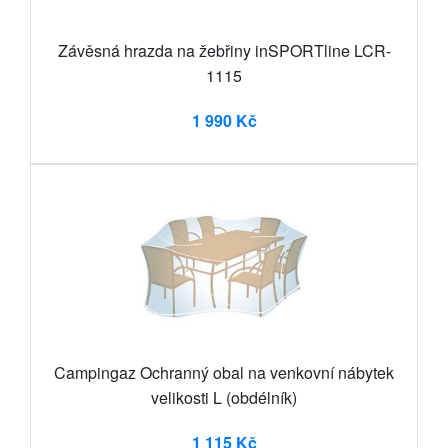
Závěsná hrazda na žebřiny inSPORTline LCR-
1115
1 990 Kč
Campingaz Ochranný obal na venkovní nábytek
velikosti L (obdélník)
1 115 Kč