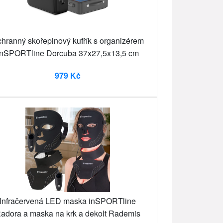
hranný skořepinový kufřík s organizérem
inSPORTline Dorcuba 37x27,5x13,5 cm
979 Kč
Infračervená LED maska inSPORTline
adora a maska na krk a dekolt Rademis