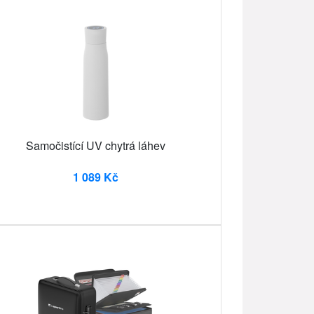
Samočistící UV chytrá láhev
1 089 Kč