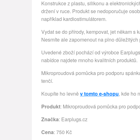
Konstrukce z plastu, silikonu a elektronick
držení v ruce. Produkt se nedoporučuje oso
například kardiostimulátorem.
Vydat se do přírody, kempovat, jet někam s k
Nesmíte ale zapomenout na plno důležitých p
Uvedené zboží pochází od výrobce Earplugs.cz
nabídce najdete mnoho kvalitních produktů.
Mikroproudová pomůcka pro podporu spánku s
tenčí.
Koupíte ho levně
v tomto e-shopu
, kde ho 
Produkt
: Mikroproudová pomůcka pro podp
Značka
:
Earplugs.cz
Cena
: 750 Kč