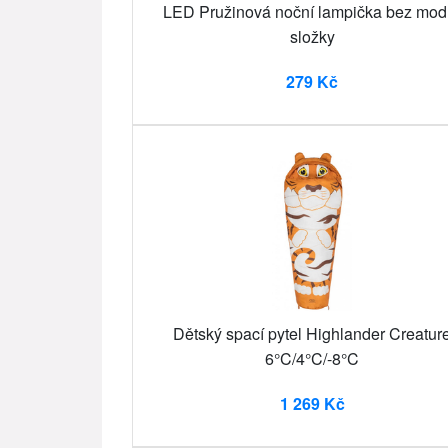
LED Pružinová noční lampička bez mod
složky
279 Kč
Dětský spací pytel Highlander Creatur
6°C/4°C/-8°C
1 269 Kč