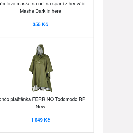
émiová maska na oči na spaní z hedvábí
Masha Dark in here
355 Kč
ončo pláštěnka FERRINO Todomodo RP
New
1 649 Kč