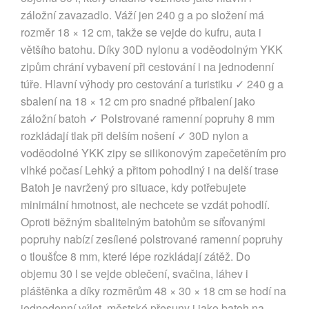
záložní zavazadlo. Váží jen 240 g a po složení má
rozměr 18 × 12 cm, takže se vejde do kufru, auta i
většího batohu. Díky 30D nylonu a voděodolným YKK
zipům chrání vybavení při cestování i na jednodenní
túře. Hlavní výhody pro cestování a turistiku ✓ 240 g a
sbalení na 18 × 12 cm pro snadné přibalení jako
záložní batoh ✓ Polstrované ramenní popruhy 8 mm
rozkládají tlak při delším nošení ✓ 30D nylon a
voděodolné YKK zipy se silikonovým zapečetěním pro
vlhké počasí Lehký a přitom pohodlný i na delší trase
Batoh je navržený pro situace, kdy potřebujete
minimální hmotnost, ale nechcete se vzdát pohodlí.
Oproti běžným sbalitelným batohům se síťovanými
popruhy nabízí zesílené polstrované ramenní popruhy
o tloušťce 8 mm, které lépe rozkládají zátěž. Do
objemu 30 l se vejde oblečení, svačina, láhev i
pláštěnka a díky rozměrům 48 × 30 × 18 cm se hodí na
jednodenní výlet, městské přesuny i jako batoh na