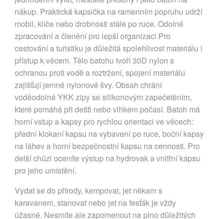
nákup. Praktická kapsička na ramenním popruhu udrží
mobil, klíče nebo drobnosti stále po ruce. Odolné
zpracování a členění pro lepší organizaci Pro
cestování a turistiku je důležitá spolehlivost materiálu i
přístup k věcem. Tělo batohu tvoří 30D nylon s
ochranou proti vodě a roztržení, spojení materiálu
zajišťují jemné nylonové švy. Obsah chrání
voděodolné YKK zipy se silikonovým zapečetěním,
které pomáhá při dešti nebo vlhkém počasí. Batoh má
horní vstup a kapsy pro rychlou orientaci ve věcech:
přední klokaní kapsu na vybavení po ruce, boční kapsy
na láhev a horní bezpečnostní kapsu na cennosti. Pro
delší chůzi oceníte výstup na hydrovak a vnitřní kapsu
pro jeho umístění.
Vydat se do přírody, kempovat, jet někam s
karavanem, stanovat nebo jet na fesťák je vždy
úžasné. Nesmíte ale zapomenout na plno důležitých