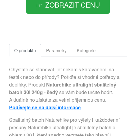
ZOBRAZIT CENU
O produktu
Parametry
Kategorie
Chystáte se stanovat, jet někam s karavanem, na
fesťák nebo do přírody? Pořiďte si vhodné potřeby a
doplňky. Produkt
Naturehike ultralight sbalitelný
batoh 30l 240g - šedý
se vám bude určitě hodit.
Aktuálně ho získáte za velmi příjemnou cenu.
Podívejte se na další informace
.
Sbalitelný batoh Naturehike pro výlety i každodenní
přesuny Naturehike ultralight je sbalitelný batoh o
objemu 30 l, který snadno vezmete jako hlavní i