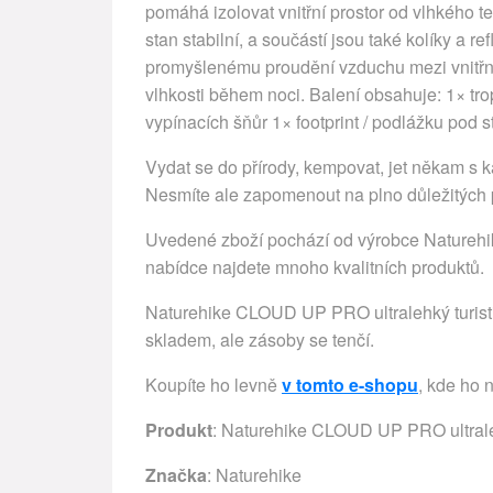
pomáhá izolovat vnitřní prostor od vlhkého ter
stan stabilní, a součástí jsou také kolíky a r
promyšlenému proudění vzduchu mezi vnitřní
vlhkosti během noci. Balení obsahuje: 1× trop
vypínacích šňůr 1× footprint / podlážku pod 
Vydat se do přírody, kempovat, jet někam s k
Nesmíte ale zapomenout na plno důležitých p
Uvedené zboží pochází od výrobce Naturehike
nabídce najdete mnoho kvalitních produktů.
Naturehike CLOUD UP PRO ultralehký turistic
skladem, ale zásoby se tenčí.
Koupíte ho levně
v tomto e-shopu
, kde ho 
Produkt
: Naturehike CLOUD UP PRO ultraleh
Značka
:
Naturehike