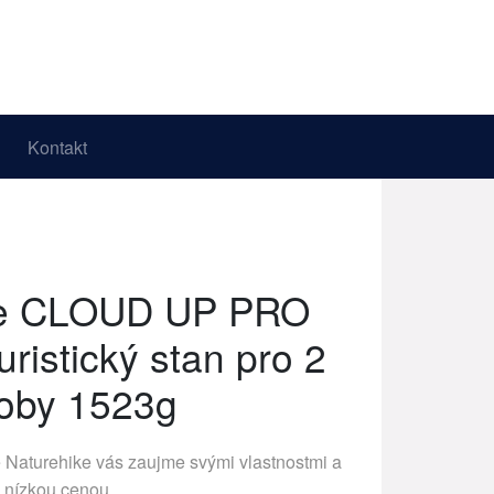
Kontakt
ke CLOUD UP PRO
uristický stan pro 2
oby 1523g
e
Naturehike
vás zaujme svými vlastnostmi a
nízkou cenou.