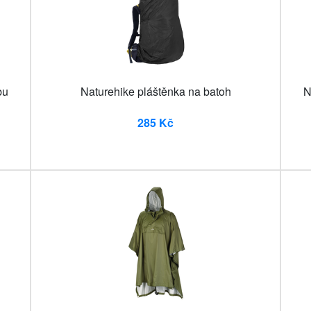
bu
Naturehike pláštěnka na batoh
N
285 Kč