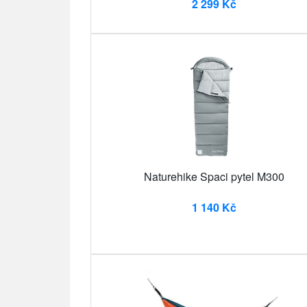
2 299 Kč
Naturehike Spaci pytel M300
1 140 Kč