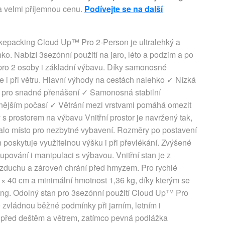
za velmi příjemnou cenu.
Podívejte se na další
kepacking Cloud Up™ Pro 2-Person je ultralehký a
o. Nabízí 3sezónní použití na jaro, léto a podzim a po
 pro 2 osoby i základní výbavu. Díky samonosné
je i při větru. Hlavní výhody na cestách nalehko ✓ Nízká
m pro snadné přenášení ✓ Samonosná stabilní
trnějším počasí ✓ Větrání mezi vrstvami pomáhá omezit
s prostorem na výbavu Vnitřní prostor je navržený tak,
talo místo pro nezbytné vybavení. Rozměry po postavení
n poskytuje využitelnou výšku i při převlékání. Zvýšené
pování i manipulaci s výbavou. Vnitřní stan je z
 vzduchu a zároveň chrání před hmyzem. Pro rychlé
× 40 cm a minimální hmotnost 1,36 kg, díky kterým se
king. Odolný stan pro 3sezónní použití Cloud Up™ Pro
 zvládnou běžné podmínky při jarním, letním i
 před deštěm a větrem, zatímco pevná podlážka