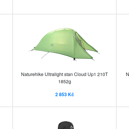
Naturehike Ultralight stan Cloud Up1 210T
N
1852g
2 853 Kč