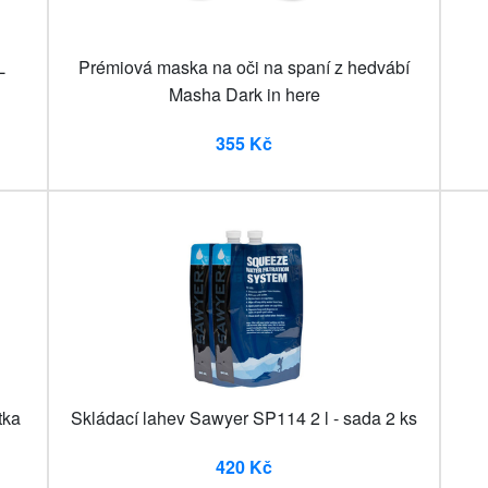
L
Prémiová maska na oči na spaní z hedvábí
Masha Dark in here
355 Kč
tka
Skládací lahev Sawyer SP114 2 l - sada 2 ks
420 Kč