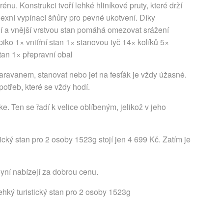
énu. Konstrukci tvoří lehké hliníkové pruty, které drží
eflexní vypínací šňůry pro pevné ukotvení. Díky
 a vnější vrstvou stan pomáhá omezovat srážení
iko 1× vnitřní stan 1× stanovou tyč 14× kolíků 5×
stan 1× přepravní obal
aravanem, stanovat nebo jet na fesťák je vždy úžasné.
otřeb, které se vždy hodí.
. Ten se řadí k velice oblíbeným, jelikož v jeho
ký stan pro 2 osoby 1523g stojí jen 4 699 Kč. Zatím je
nyní nabízejí za dobrou cenu.
ký turistický stan pro 2 osoby 1523g