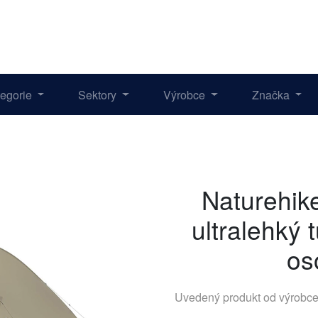
tegorie
Sektory
Výrobce
Značka
Naturehi
ultralehký t
os
Uvedený produkt od výrobc