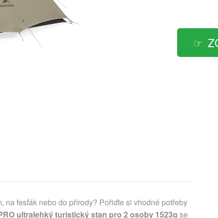
Z
, na fesťák nebo do přírody? Pořiďte si vhodné potřeby
O ultralehký turistický stan pro 2 osoby 1523g
se