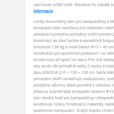
vám bude určitě hodit. Aktuálně ho získáte 
informace
.
Lehký dvoumístný stan pro backpacking a bi
kompaktní stan navržený pro cestování nalehk
postavení poskytne pohodlný vnitřní prostor
konstrukci se staví rychle a spolehlivě fungu
hmotnost 1,36 kg a malé balení Φ13 × 40 c
konstrukce pro spolehlivé postavení i ve vě
kondenzaci při spaní ve stanu Pro dvě osoby 
aby se do něj pohodlně vešly 2 osoby a zůs
jsou přibližně 210 × 130 × 105 cm, takže sta
provedení dveří usnadňuje nastupování, vystu
prodyšné síťoviny, která pomáhá s cirkulací
přesuny oceníte také kompaktní sbalení Φ13 
stan skvěle hodí pro backpacking i bikepac
kombinuje nízkou hmotnost s materiály, které
podzimním kempování. Vnější tropiko chrání