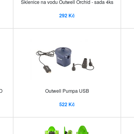
Sklenice na vodu Outwell Orchid - sada 4ks
292 Kč
ED
Outwell Pumpa USB
522 Kč