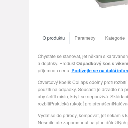
O produktu
Parametry
Kategorie
Chystáte se stanovat, jet někam s karavanem
a doplňky. Produkt
Odpadkový koš s víke
příjemnou cenu.
Podívejte se na další info
Čtvercový kbelík Collaps odolný proti rozbit
použití na odpadky. Součástí je držadlo na př
aby šetřil místo, když se nepoužívá. Skládac
rozbitíPraktická rukojeť pro přenášeníNalév
Vydat se do přírody, kempovat, jet někam s k
Nesmíte ale zapomenout na plno důležitých p