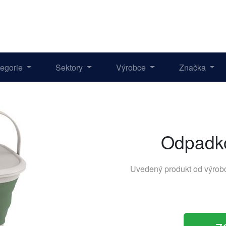
tegorie
Sektory
Výrobce
Značka
Odpadko
Uvedený produkt od výro