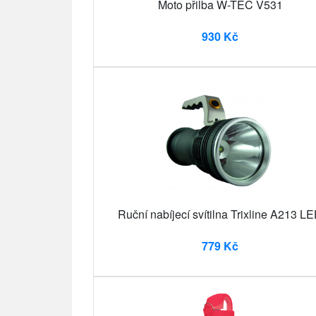
Moto přilba W-TEC V531
930 Kč
Ruční nabíjecí svítilna Trixline A213 L
779 Kč