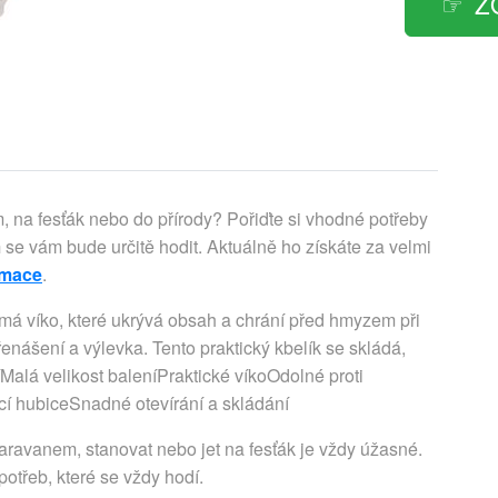
Z
, na fesťák nebo do přírody? Pořiďte si vhodné potřeby
m
se vám bude určitě hodit. Aktuálně ho získáte za velmi
rmace
.
í má víko, které ukrývá obsah a chrání před hmyzem při
enášení a výlevka. Tento praktický kbelík se skládá,
íMalá velikost baleníPraktické víkoOdolné proti
ací hubiceSnadné otevírání a skládání
aravanem, stanovat nebo jet na fesťák je vždy úžasné.
otřeb, které se vždy hodí.