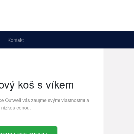
Kontakt
vý koš s víkem
bce
Outwell
vás zaujme svými vlastnostmi a
nízkou cenou.