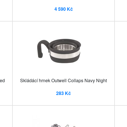
4 590 Kč
Red
Skládácí hrnek Outwell Collaps Navy Night
283 Kč