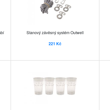
ábí
Stanový závěsný systém Outwell
221 Kč