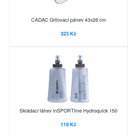
CADAC Grilovací pánev 43x26 cm
323 Kč
Skládací láhev inSPORTline Hydroquick 150
119 Kč