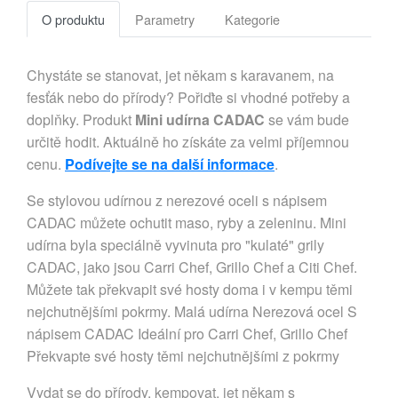
O produktu
Parametry
Kategorie
Chystáte se stanovat, jet někam s karavanem, na
fesťák nebo do přírody? Pořiďte si vhodné potřeby a
doplňky. Produkt
Mini udírna CADAC
se vám bude
určitě hodit. Aktuálně ho získáte za velmi příjemnou
cenu.
Podívejte se na další informace
.
Se stylovou udírnou z nerezové oceli s nápisem
CADAC můžete ochutit maso, ryby a zeleninu. Mini
udírna byla speciálně vyvinuta pro "kulaté" grily
CADAC, jako jsou Carri Chef, Grillo Chef a Citi Chef.
Můžete tak překvapit své hosty doma i v kempu těmi
nejchutnějšími pokrmy. Malá udírna Nerezová ocel S
nápisem CADAC Ideální pro Carri Chef, Grillo Chef
Překvapte své hosty těmi nejchutnějšími z pokrmy
Vydat se do přírody, kempovat, jet někam s