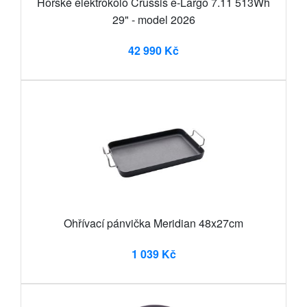
Horské elektrokolo Crussis e-Largo 7.11 513Wh
29" - model 2026
42 990 Kč
Ohřívací pánvička Meridian 48x27cm
1 039 Kč