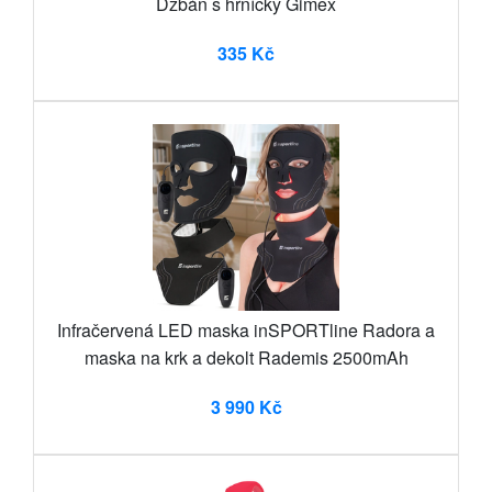
Džbán s hrníčky Gimex
335 Kč
Infračervená LED maska inSPORTline Radora a
maska na krk a dekolt Rademis 2500mAh
3 990 Kč