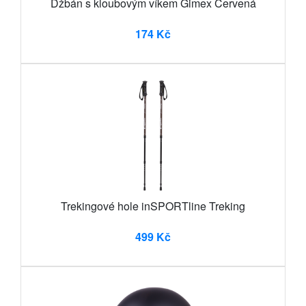
Džbán s kloubovým víkem Gimex Červená
174 Kč
Trekingové hole inSPORTline Treking
499 Kč