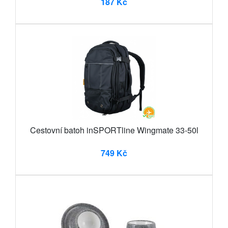
187 Kč
Cestovní batoh inSPORTline Wingmate 33-50l
749 Kč