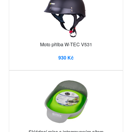
Moto přilba W-TEC V531
930 Kč
Skládací mísa s integrovaným sítem