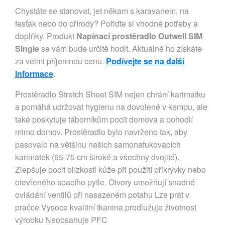
Chystáte se stanovat, jet někam s karavanem, na
fesťák nebo do přírody? Pořiďte si vhodné potřeby a
doplňky. Produkt
Napínací prostěradlo Outwell SIM
Single
se vám bude určitě hodit. Aktuálně ho získáte
za velmi příjemnou cenu.
Podívejte se na další
informace
.
Prostěradlo Stretch Sheet SIM nejen chrání karimatku
a pomáhá udržovat hygienu na dovolené v kempu, ale
také poskytuje táborníkům pocit domova a pohodlí
mimo domov. Prostěradlo bylo navrženo tak, aby
pasovalo na většinu našich samonafukovacích
karimatek (65-75 cm široké a všechny dvojité).
Zlepšuje pocit blízkosti kůže při použití přikrývky nebo
otevřeného spacího pytle. Otvory umožňují snadné
ovládání ventilů při nasazeném potahu Lze prát v
pračce Vysoce kvalitní tkanina prodlužuje životnost
výrobku Neobsahuje PFC