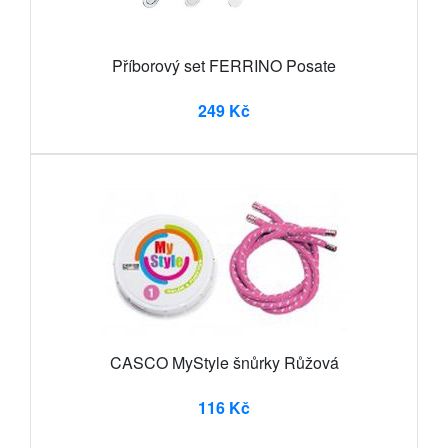
Příborový set FERRINO Posate
249 Kč
CASCO MyStyle šnůrky Růžová
116 Kč