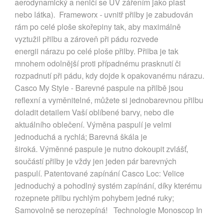
aerodynamický a neničí se UV zářením jako plast
nebo látka). Frameworx - uvnitř přilby je zabudován
rám po celé ploše skořepiny tak, aby maximálně
vyztužil přilbu a zároveň při pádu rozvede
energii nárazu po celé ploše přilby. Přilba je tak
mnohem odolnější proti případnému prasknutí či
rozpadnutí při pádu, kdy dojde k opakovanému nárazu.
Casco My Style - Barevné paspule na přilbě jsou
reflexní a vyměnitelné, můžete si jednobarevnou přilbu
doladit detailem Vaší oblíbené barvy, nebo dle
aktuálního oblečení. Výměna paspulí je velmi
jednoduchá a rychlá; Barevná škála je
široká. Výměnné paspule je nutno dokoupit zvlášť,
součástí přilby je vždy jen jeden pár barevných
paspulí. Patentované zapínání Casco Loc: Velice
jednoduchý a pohodlný systém zapínání, díky kterému
rozepnete přilbu rychlým pohybem jedné ruky;
Samovolně se nerozepíná! Technologie Monoscop In