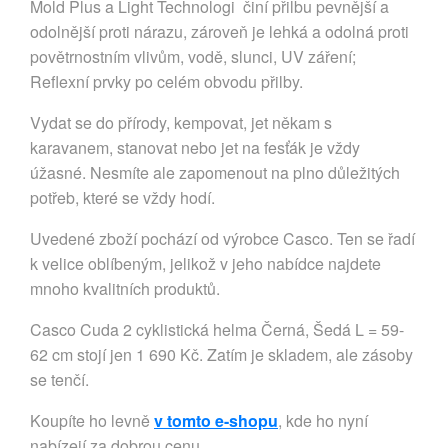
Mold Plus a Light Technologi činí přilbu pevnější a
odolnější proti nárazu, zároveň je lehká a odolná proti
povětrnostním vlivům, vodě, slunci, UV záření;
Reflexní prvky po celém obvodu přilby.
Vydat se do přírody, kempovat, jet někam s
karavanem, stanovat nebo jet na fesťák je vždy
úžasné. Nesmíte ale zapomenout na plno důležitých
potřeb, které se vždy hodí.
Uvedené zboží pochází od výrobce Casco. Ten se řadí
k velice oblíbeným, jelikož v jeho nabídce najdete
mnoho kvalitních produktů.
Casco Cuda 2 cyklistická helma Černá, Šedá L = 59-
62 cm stojí jen 1 690 Kč. Zatím je skladem, ale zásoby
se tenčí.
Koupíte ho levně
v tomto e-shopu
, kde ho nyní
nabízejí za dobrou cenu.