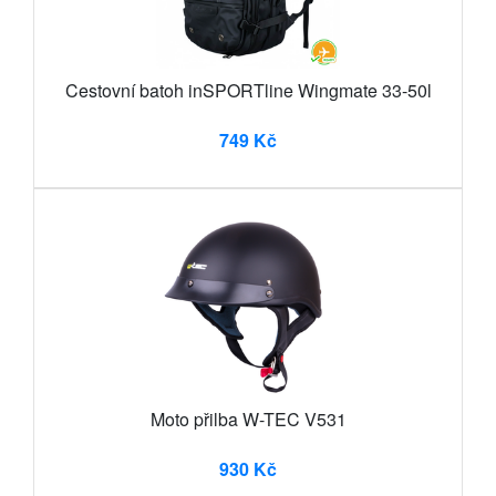
Cestovní batoh inSPORTline Wingmate 33-50l
749 Kč
Moto přilba W-TEC V531
930 Kč