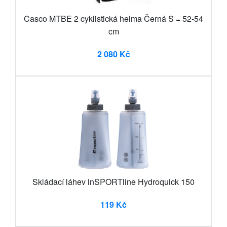
Casco MTBE 2 cyklistická helma Černá S = 52-54
cm
2 080 Kč
Skládací láhev inSPORTline Hydroquick 150
119 Kč