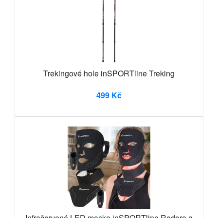
Trekingové hole inSPORTline Treking
499 Kč
Infračervená LED maska inSPORTline Radora a