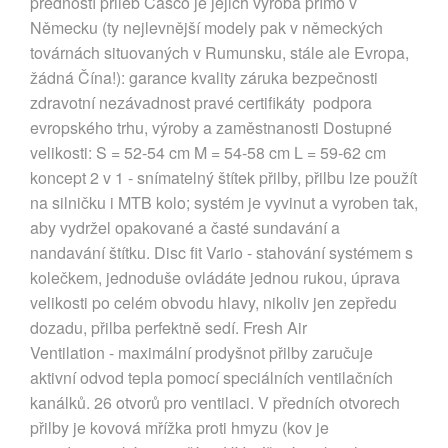
předností přileb Casco je jejich výroba přímo v
Německu (ty nejlevnější modely pak v německých
továrnách situovaných v Rumunsku, stále ale Evropa,
žádná Čína!): garance kvality záruka bezpečnosti
zdravotní nezávadnost pravé certifikáty podpora
evropského trhu, výroby a zaměstnanosti Dostupné
velikosti: S = 52-54 cm M = 54-58 cm L = 59-62 cm
koncept 2 v 1 - snímatelný štítek přilby, přilbu lze použít
na silničku i MTB kolo; systém je vyvinut a vyroben tak,
aby vydržel opakované a časté sundavání a
nandavání štítku. Disc fit Vario - stahování systémem s
kolečkem, jednoduše ovládáte jednou rukou, úprava
velikosti po celém obvodu hlavy, nikoliv jen zepředu
dozadu, přilba perfektně sedí. Fresh Air
Ventilation - maximální prodyšnot přilby zaručuje
aktivní odvod tepla pomocí speciálních ventilačních
kanálků. 26 otvorů pro ventilaci. V předních otvorech
přilby je kovová mřížka proti hmyzu (kov je