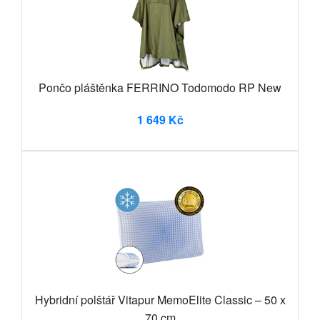
Pončo pláštěnka FERRINO Todomodo RP New
1 649 Kč
Hybridní polštář Vitapur MemoElite Classic – 50 x
70 cm