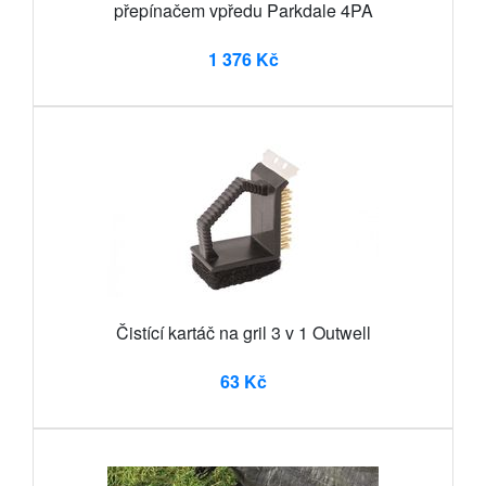
přepínačem vpředu Parkdale 4PA
1 376 Kč
Čistící kartáč na gril 3 v 1 Outwell
63 Kč