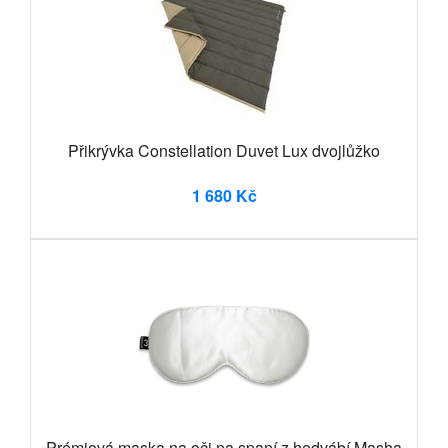
Přikrývka Constellation Duvet Lux dvojlůžko
1 680 Kč
Prémiová maska na oči na spaní z hedvábí Masha