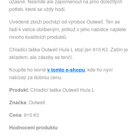
úžasné. Nesmíte ale zapomenout na plno důležitých
potřeb, které se vždy hodí.
Uvedené zboží pochází od výrobce Outwell. Ten se
řadí k velice oblíbeným, jelikož v jeho nabídce najdete
mnoho kvalitních produktů.
Chladící taška Outwell Hula L stojí jen 915 Kč. Zatím je
skladem, ale zásoby se tenčí.
Koupíte ho levně
v tomto e-shopu
, kde ho nyní
nabízejí za dobrou cenu.
Produkt
: Chladící taška Outwell Hula L
Značka
:
Outwell
Cena
: 915 Kč
Hodnocení produktu
: