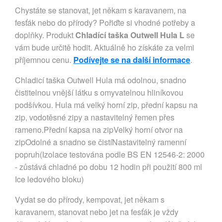
Chystáte se stanovat, jet někam s karavanem, na
fesťák nebo do přírody? Pořiďte si vhodné potřeby a
doplňky. Produkt
Chladící taška Outwell Hula L
se
vám bude určitě hodit. Aktuálně ho získáte za velmi
příjemnou cenu.
Podívejte se na další informace
.
Chladicí taška Outwell Hula má odolnou, snadno
čistitelnou vnější látku s omyvatelnou hliníkovou
podšívkou. Hula má velký horní zip, přední kapsu na
zip, vodotěsné zipy a nastavitelný řemen přes
rameno.Přední kapsa na zipVelký horní otvor na
zipOdolné a snadno se čistíNastavitelný ramenní
popruh(Izolace testována podle BS EN 12546-2: 2000
- zůstává chladné po dobu 12 hodin při použití 800 ml
Ice ledového bloku)
Vydat se do přírody, kempovat, jet někam s
karavanem, stanovat nebo jet na fesťák je vždy