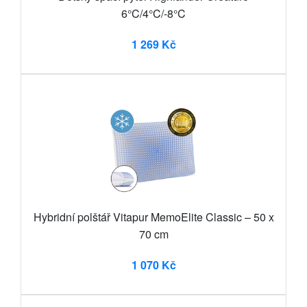
6°C/4°C/-8°C
1 269 Kč
Hybridní polštář Vitapur MemoElite Classic – 50 x
70 cm
1 070 Kč