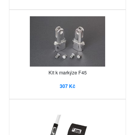
Kit k markýze F45
307 Kč