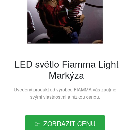
LED světlo Fiamma Light
Markýza
Uvedený produkt od výrobce
FIAMMA
vás zaujme
svými vlastnostmi a nízkou cenou.
ZOBRAZIT CENU