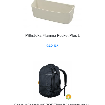
Přihrádka Fiamma Pocket Plus L
242 Kč
Cestovní batoh inSPORTline Wingmate 33-50l