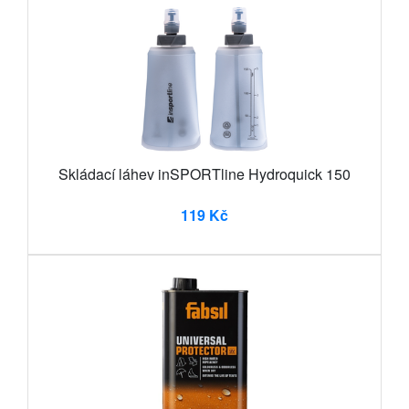
Skládací láhev inSPORTline Hydroquick 150
119 Kč