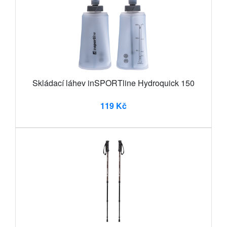
Skládací láhev inSPORTline Hydroquick 150
119 Kč